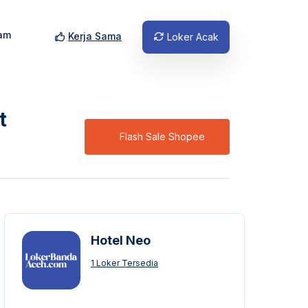
am
Kerja Sama
Loker Acak
t
Flash Sale Shopee
Hotel Neo
1 Loker Tersedia