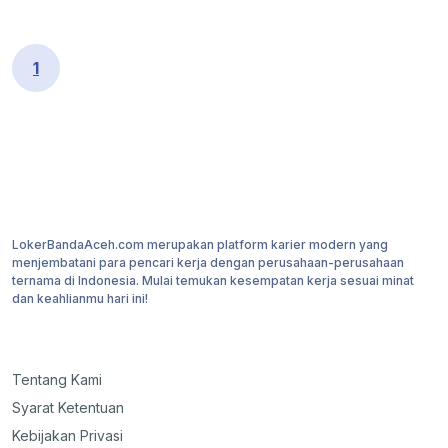
1
Topik Favorit
#Staff
LokerBandaAceh.com merupakan platform karier modern yang
#Admin
menjembatani para pencari kerja dengan perusahaan-perusahaan
ternama di Indonesia. Mulai temukan kesempatan kerja sesuai minat
#Sales
dan keahlianmu hari ini!
#Marketing
#Crew
#Manager
Tentang Kami
Syarat Ketentuan
Kebijakan Privasi