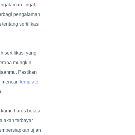
ngalaman. Ingat,
berbagi pengalaman
entang sertifikasi
 sertifikasi yang
berapa mungkin
rjaanmu. Pastikan
a mencari
template
a.
kamu harus belajar
a akan terbayar
empersiapkan ujian