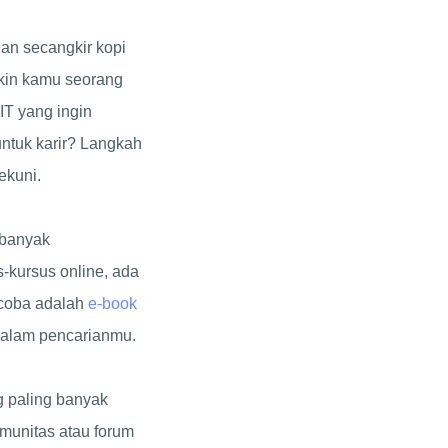
an secangkir kopi
gkin kamu seorang
IT yang ingin
untuk karir? Langkah
ekuni.
 banyak
-kursus online, ada
 coba adalah
e-book
 dalam pencarianmu.
g paling banyak
omunitas atau forum