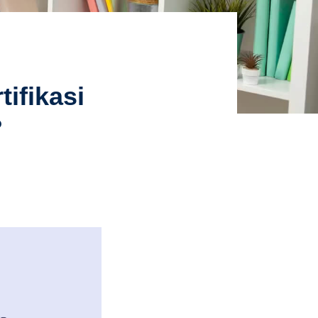
ifikasi
?