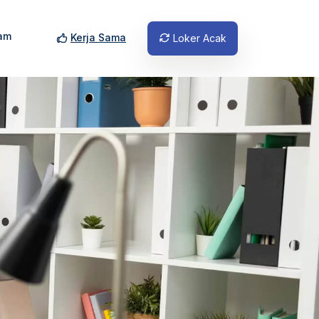
am
Kerja Sama
Loker Acak