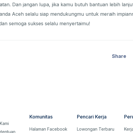
atan. Dan jangan lupa, jika kamu butuh bantuan lebih lanj
Banda Aceh selalu siap mendukungmu untuk meraih impian
dan semoga sukses selalu menyertaimu!
Share
Komunitas
Pencari Kerja
Per
Kami
Halaman Facebook
Lowongan Terbaru
Kerj
etentuan