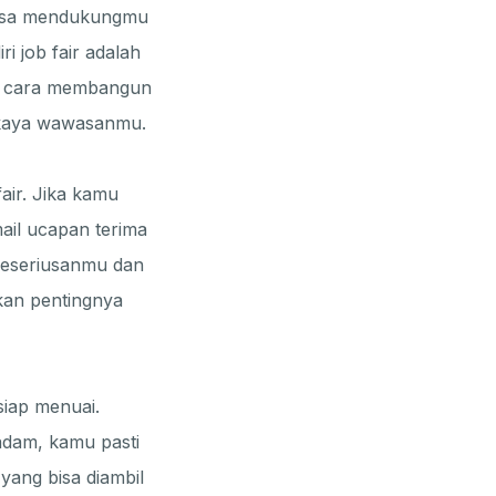
bisa mendukungmu
i job fair adalah
ng cara membangun
kaya wawasanmu.
fair. Jika kamu
ail ucapan terima
 keseriusanmu dan
kan pentingnya
siap menuai.
adam, kamu pasti
yang bisa diambil