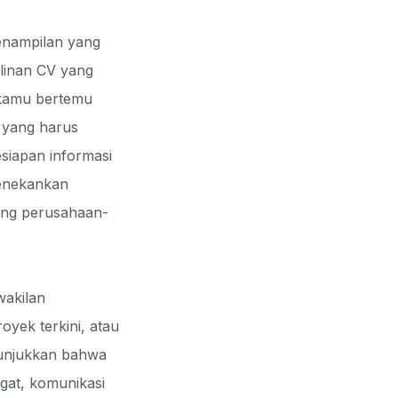
enampilan yang
linan CV yang
 kamu bertemu
a yang harus
esiapan informasi
menekankan
tang perusahaan-
wakilan
yek terkini, atau
nunjukkan bahwa
gat, komunikasi