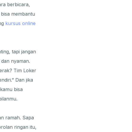
ara berbicara,
g bisa membantu
ang
kursus online
ting, tapi jangan
i dan nyaman.
erak? Tim Loker
ndiri.” Dan jika
 kamu bisa
pilanmu.
dan ramah. Sapa
rolan ringan itu,