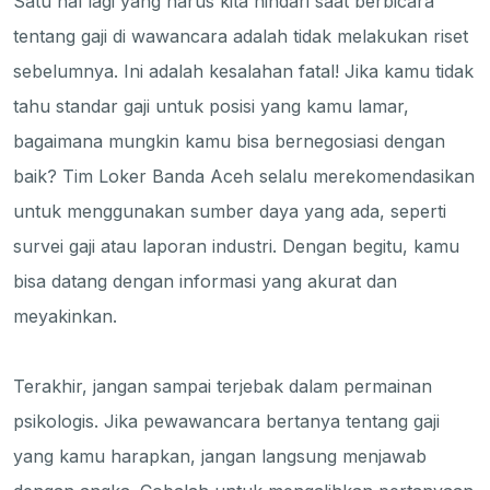
Satu hal lagi yang harus kita hindari saat berbicara
tentang gaji di wawancara adalah tidak melakukan riset
sebelumnya. Ini adalah kesalahan fatal! Jika kamu tidak
tahu standar gaji untuk posisi yang kamu lamar,
bagaimana mungkin kamu bisa bernegosiasi dengan
baik? Tim Loker Banda Aceh selalu merekomendasikan
untuk menggunakan sumber daya yang ada, seperti
survei gaji atau laporan industri. Dengan begitu, kamu
bisa datang dengan informasi yang akurat dan
meyakinkan.
Terakhir, jangan sampai terjebak dalam permainan
psikologis. Jika pewawancara bertanya tentang gaji
yang kamu harapkan, jangan langsung menjawab