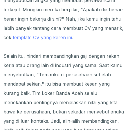
menyebutkan angka yang membuat pewawancara
terkejut. Mungkin mereka berpikir, "Apakah dia benar-
benar ingin bekerja di sini?" Nah, jika kamu ingin tahu
lebih banyak tentang cara membuat CV yang menarik,
cek
template CV yang keren ini
.
Selain itu, hindari membandingkan gaji dengan rekan
kerja atau orang lain di industri yang sama. Saat kamu
menyebutkan, "Temanku di perusahaan sebelah
mendapat sekian," itu bisa membuat kesan yang
kurang baik. Tim Loker Banda Aceh selalu
menekankan pentingnya menjelaskan nilai yang kita
bawa ke perusahaan, bukan sekadar menyebut angka
yang di luar konteks. Jadi, alih-alih membandingkan,