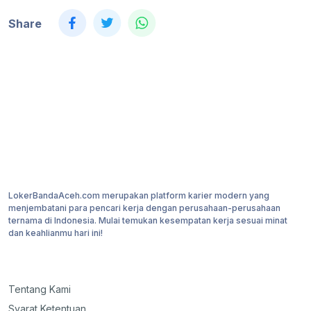
Share
LokerBandaAceh.com merupakan platform karier modern yang
menjembatani para pencari kerja dengan perusahaan-perusahaan
ternama di Indonesia. Mulai temukan kesempatan kerja sesuai minat
dan keahlianmu hari ini!
Tentang Kami
Syarat Ketentuan