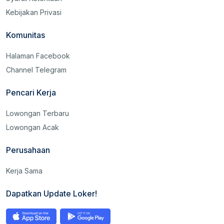
Kebijakan Privasi
Komunitas
Halaman Facebook
Channel Telegram
Pencari Kerja
Lowongan Terbaru
Lowongan Acak
Perusahaan
Kerja Sama
Dapatkan Update Loker!